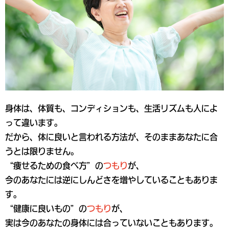
身体は、体質も、コンディションも、生活リズムも人によ
って違います。
だから、体に良いと言われる方法が、そのままあなたに合
うとは限りません。
“
痩せるための食べ方
”の
つもり
が、
今のあなたには逆に
しんどさを増やしている
こともありま
す。
“
健康に良いもの
”の
つもり
が、
実は今のあなたの
身体には合っていない
こともあります。