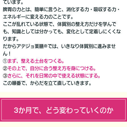
ています。
脾胃の力とは、簡単に言うと、消化する力・吸収する力・
エネルギーに変える力のことです。
ここが乱れている状態で、体質別の整え方だけを学んで
も、知識としては分かっても、変化として定着しにくくな
ります。
だから
アデジョ薬膳®では、
いきなり体質別に進みませ
ん！
①
まず、整える土台をつくる。
②
その上で、自分に合う整え方を身につける。
③
さらに、それを日常の中で使える状態にする。
この
順番
で、からだを立て直していきます。
3か月で、どう変わっていくのか